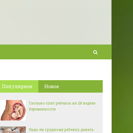
Популярное
Новое
Сколько спит ребенок на 28 неделе
беременности
Надо ли грудному ребенку давать