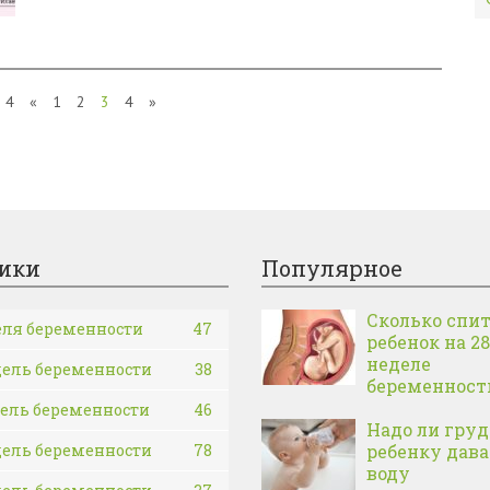
 4
«
1
2
3
4
»
ики
Популярное
Сколько спи
еля беременности
47
ребенок на 28
неделе
дель беременности
38
беременност
дель беременности
46
Надо ли гру
дель беременности
78
ребенку дав
воду