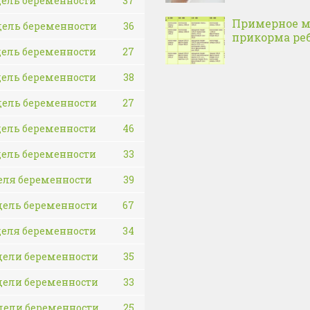
дель беременности
37
Примерное 
дель беременности
36
прикорма ре
дель беременности
27
дель беременности
38
дель беременности
27
дель беременности
46
дель беременности
33
еля беременности
39
дель беременности
67
деля беременности
34
дели беременности
35
дели беременности
33
дели беременности
25