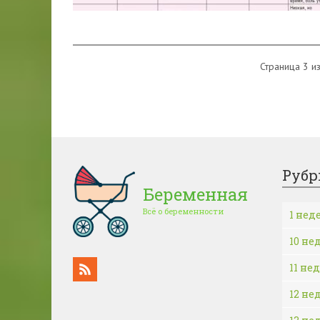
Страница 3 из
Рубр
Беременная
Всё о беременности
1 нед
10 не
11 не
12 не