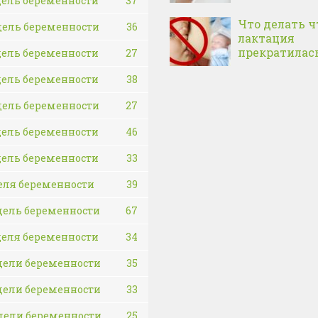
дель беременности
37
Что делать 
дель беременности
36
лактация
прекратилас
дель беременности
27
дель беременности
38
дель беременности
27
дель беременности
46
дель беременности
33
еля беременности
39
дель беременности
67
деля беременности
34
дели беременности
35
дели беременности
33
дели беременности
25