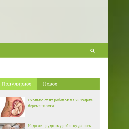
Популярное
Новое
Сколько спит ребенок на 28 неделе
беременности
Надо ли грудному ребенку давать