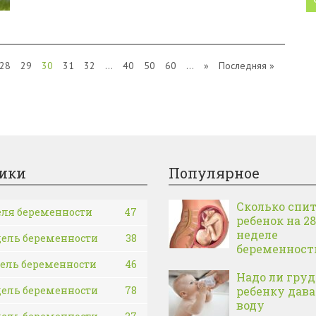
28
29
30
31
32
...
40
50
60
...
»
Последняя »
ики
Популярное
Сколько спи
еля беременности
47
ребенок на 28
неделе
дель беременности
38
беременност
дель беременности
46
Надо ли гру
дель беременности
78
ребенку дав
воду