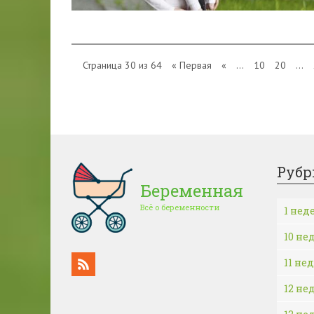
Страница 30 из 64
« Первая
«
...
10
20
...
Рубр
Беременная
Всё о беременности
1 нед
10 не
11 не
12 не