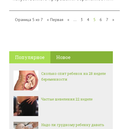
Страница 5 из 7
« Первая
«
...
3
4
5
6
7
»
Популярное
Новое
Сколько спит ребенок на 28 неделе
беременности
Частые шевеления 22 неделе
Надо ли грудному ребенку давать