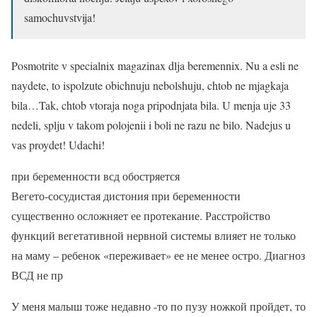
samochuvstvija!
Posmotrite v specialnix magazinax dlja beremennix. Nu a esli ne
naydete, to ispolzute obichnuju nebolshuju, chtob ne mjagkaja
bila…Tak, chtob vtoraja noga pripodnjata bila. U menja uje 33
nedeli, splju v takom polojenii i boli ne razu ne bilo. Nadejus u
vas proydet! Udachi!
при беременности всд обостряется
Вегето-сосудистая дистония при беременности
существенно осложняет ее протекание. Расстройство
функций вегетативной нервной системы влияет не только
на маму – ребенок «переживает» ее не менее остро. Диагноз
ВСД не пр
У меня малыш тоже недавно -то по пузу ножкой пройдет, то