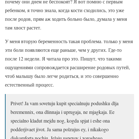
почему они днем не беспокоят? Я вот помню с первым
ребенком, я точно знала, когда кости сходились, это уже
после родов, прям аж ходить больно было, думала у меня
там хвост растет.
У меня вторую беременность такая проблема. только у меня
эти боли появляются еще раньше, чем у других. Где-то
после 12 недели. Я читала про это. Пишут, что такими
ощущениями сопровождается расширение родовых путей,
чтоб малышу было легче родиться, и это совершенно
естественный процесс.
Privet! Ja vam sovetuju kupit specialnuju podushku dlja
beremennix, ona dlinnaja i uprugaja, ne mjagkaja. Ee
specialno kladut mejdu nog, kogda spjat i eshe ona
podderjivaet jivot. Ja sama polzujus ey, i nikakogo
diskomforta nochju. Jelaju uspexov i xoroshego