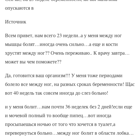
опускаются в
Источник
Всем привет, нам всего 23 недели..а у меня между ног
мышцы болят…иногда очень сильно…а еще и кости
хрустят между ног?? Очень переживаю.. К врачу завтра…
может вы чем поможете??
Да, готовится ваш организм!!! У меня тоже периодами
болело все между ног, на разных сроках беременности! Щас
вот 40 недель так совсем иногда до слез больно!
и у меня болит…нам почти 36 неделек без 2 дней!если еще
и мочевой полный то вообще пипец…вот иногда
просыпаешься ночью от того что хочется в туалет,а
перевернуться больно…между ног болит в области лобка…