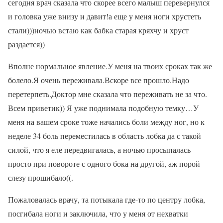
сегодня врач сказала что скорее всего малыш перевернулся
и головка уже внизу и давит!а еще у меня ноги хрустеть
стали)))ночью встаю как бабка старая кряхчу и хруст
раздается))
Вполне нормальное явление.У меня на твоих сроках так же
болело.Я очень переживала.Вскоре все прошло.Надо
перетерпеть.Доктор мне сказала что переживать не за что.
Всем приветик)) Я уже поднимала подобную темку…У
меня на вашем сроке тоже начались боли между ног, но к
неделе 34 боль переместилась в область лобка да с такой
силой, что я еле передвигалась, а ночью просыпалась
просто при повороте с одного бока на другой, аж порой
слезу прошибало((.
Пожаловалась врачу, та потыкала где-то по центру лобка,
посгибала ноги и заключила, что у меня от нехватки