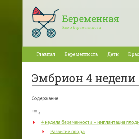
Беременная
Всё о беременности
Главная
Беременность
Дети
Крас
Эмбрион 4 недели
Содержание
4 неделя беременности – имплантация плодн
Развитие плода