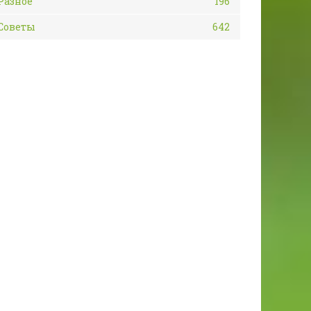
Разное
196
Советы
642