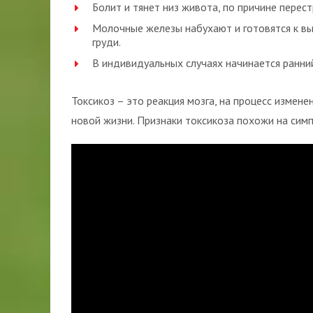
Болит и тянет низ живота, по причине перес
Молочные железы набухают и готовятся к вы
груди.
В индивидуальных случаях начинается ранний
Токсикоз – это реакция мозга, на процесс измене
новой жизни. Признаки токсикоза похожи на сим