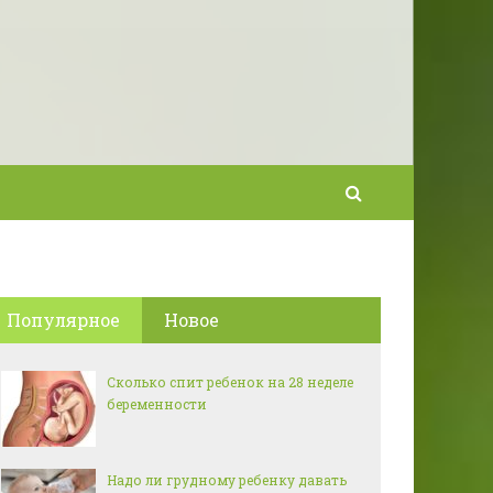
Популярное
Новое
Сколько спит ребенок на 28 неделе
беременности
Надо ли грудному ребенку давать