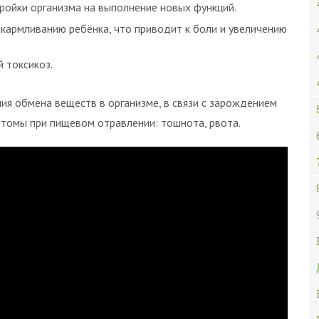
тройки организма на выполнение новых функций.
кармливанию ребёнка, что приводит к боли и увеличению
 токсикоз.
ния обмена веществ в организме, в связи с зарождением
птомы при пищевом отравлении: тошнота, рвота.