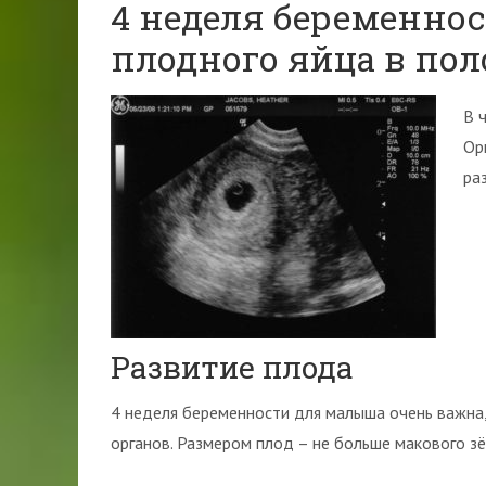
4 неделя беременно
плодного яйца в пол
В 
Ор
ра
Развитие плода
4 неделя беременности для малыша очень важна, 
органов. Размером плод – не больше макового зё