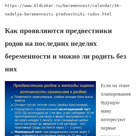
https://www.OldLekar.ru/beremennost/calendar/36-
nedelya-beremennosti-predvestniki-rodov.html
Как проявляются предвестники
родов на последних неделях
беременности и можно ли родить без
них
Если на этапе
планирования
будущую
маму
интересуют
первые