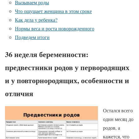
Вызываем роды
Что ощущает женщина в этом сроке
Как дела у ребенка?
Нормы веса и роста новорожденного
Подведем итоги
36 неделя беременности:
предвестники родов у первородящих
и у повторнородящих, особенности и
отличия
Остался всего
один месяц до
родов, а
кажется, что