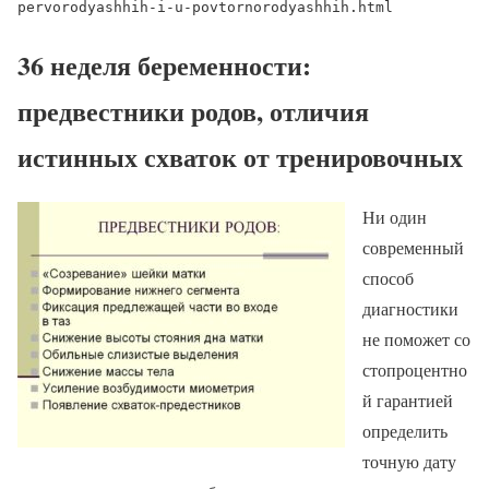
pervorodyashhih-i-u-povtornorodyashhih.html
36 неделя беременности:
предвестники родов, отличия
истинных схваток от тренировочных
Ни один
современный
способ
диагностики
не поможет со
стопроцентно
й гарантией
определить
точную дату