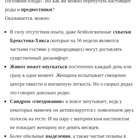
состояния плода». Но как же можно перепутать настоящие
предвестники
роды и
?
Оказывается, можно:
схватки
В силу отсутствия опыта, даже безболезненные
Брекстона-Хикса
(которые на 36 недели являются
частыми гостями у первородящих) могут доставлять
существенный дискомфорт.
Живот может опускаться
постепенно каждый день или
сразу в один момент. Женщина испытывает смещение
центра тяжести и внезапную легкость. Но о скорых родах
это говорит довольно редко.
Синдром «гнездования»
и вовсе запутывает, ведь у
некоторых мамочек он активизируется с появлением двух
полосок на тесте. И на пару с материнским инстинктом
не покидает женщину все девять месяцев.
выделения
Более обильные
, а также частые позывы в