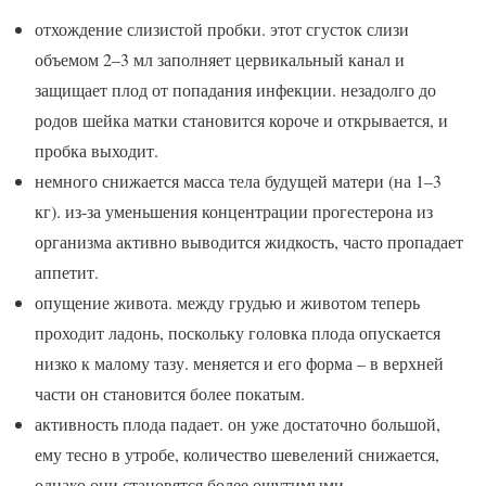
отхождение слизистой пробки. этот сгусток слизи
объемом 2–3 мл заполняет цервикальный канал и
защищает плод от попадания инфекции. незадолго до
родов шейка матки становится короче и открывается, и
пробка выходит.
немного снижается масса тела будущей матери (на 1–3
кг). из-за уменьшения концентрации прогестерона из
организма активно выводится жидкость, часто пропадает
аппетит.
опущение живота. между грудью и животом теперь
проходит ладонь, поскольку головка плода опускается
низко к малому тазу. меняется и его форма – в верхней
части он становится более покатым.
активность плода падает. он уже достаточно большой,
ему тесно в утробе, количество шевелений снижается,
однако они становятся более ощутимыми.